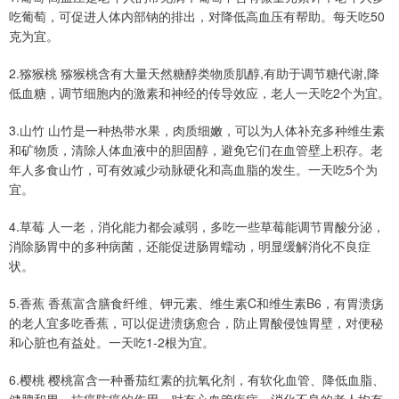
吃葡萄，可促进人体内部钠的排出，对降低高血压有帮助。每天吃50
克为宜。
2.猕猴桃 猕猴桃含有大量天然糖醇类物质肌醇,有助于调节糖代谢,降
低血糖，调节细胞内的激素和神经的传导效应，老人一天吃2个为宜。
3.山竹 山竹是一种热带水果，肉质细嫩，可以为人体补充多种维生素
和矿物质，清除人体血液中的胆固醇，避免它们在血管壁上积存。老
年人多食山竹，可有效减少动脉硬化和高血脂的发生。一天吃5个为
宜。
4.草莓 人一老，消化能力都会减弱，多吃一些草莓能调节胃酸分泌，
消除肠胃中的多种病菌，还能促进肠胃蠕动，明显缓解消化不良症
状。
5.香蕉 香蕉富含膳食纤维、钾元素、维生素C和维生素B6，有胃溃疡
的老人宜多吃香蕉，可以促进溃疡愈合，防止胃酸侵蚀胃壁，对便秘
和心脏也有益处。一天吃1-2根为宜。
6.樱桃 樱桃富含一种番茄红素的抗氧化剂，有软化血管、降低血脂、
健脾和胃、抗癌防癌的作用。对有心血管疾病、消化不良的老人均有