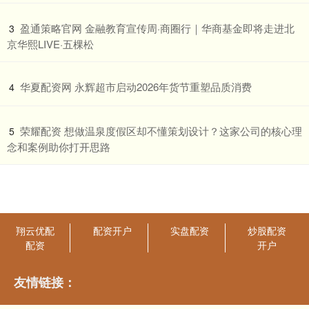
​盈通策略官网 金融教育宣传周·商圈行｜华商基金即将走进北
3
京华熙LIVE·五棵松
​华夏配资网 永辉超市启动2026年货节重塑品质消费
4
​荣耀配资 想做温泉度假区却不懂策划设计？这家公司的核心理
5
念和案例助你打开思路
翔云优配
配资开户
实盘配资
炒股配资
配资
开户
友情链接：