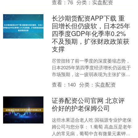
查看：
76
分类：
实盘配资
长沙期货配资APP下载 重
回增长但仍疲软，日本25年
四季度GDP年化季率0.2%
不及预期，扩张财政政策获
支撑
尽管扭转了前一季度的深度萎缩态势，
日本2025年第四季度经济增长仍远低于
市场预期，这一疲弱表现为主张扩张性
财政政策的首相高市早苗提供了支持，
查看：
140
分类：
实盘配资
同时也令日本央行的加....
证券配资公司官网 北京评
价好的护老保姆公司
这些水果适合老人吃 国福源专业护老保
姆公司与您分享： 1.葡萄 高血压是老年
人的常见病，葡萄中含有微量元素钾，