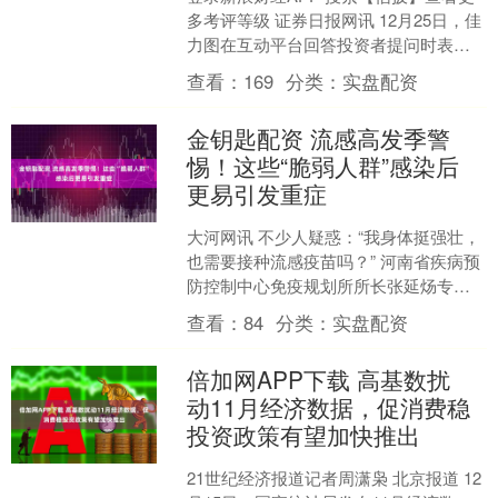
多考评等级 证券日报网讯 12月25日，佳
力图在互动平台回答投资者提问时表
示，公司将结合自身战略规划和行业发
查看：
169
分类：
实盘配资
展前景，深耕主....
金钥匙配资 流感高发季警
惕！这些“脆弱人群”感染后
更易引发重症
大河网讯 不少人疑惑：“我身体挺强壮，
也需要接种流感疫苗吗？” 河南省疾病预
防控制中心免疫规划所所长张延炀专家
明确回应：6个月龄以上人群均推荐接种
查看：
84
分类：
实盘配资
流感疫苗，因为....
倍加网APP下载 高基数扰
动11月经济数据，促消费稳
投资政策有望加快推出
21世纪经济报道记者周潇枭 北京报道 12