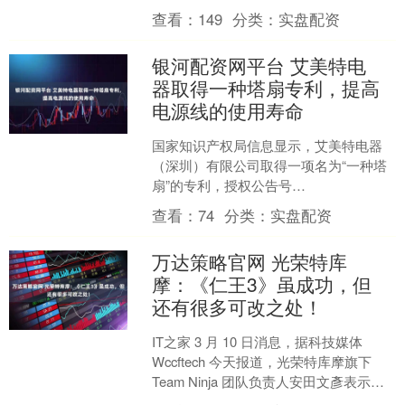
中学生，可以说是再精准不过了。 毕竟
查看：
149
分类：
实盘配资
大家都是中国人，从小就说....
银河配资网平台 艾美特电
器取得一种塔扇专利，提高
电源线的使用寿命
国家知识产权局信息显示，艾美特电器
（深圳）有限公司取得一项名为“一种塔
扇”的专利，授权公告号
CN224049399U，申请日期为2025年2
查看：
74
分类：
实盘配资
月。 专利摘要显示，....
万达策略官网 光荣特库
摩：《仁王3》虽成功，但
还有很多可改之处！
IT之家 3 月 10 日消息，据科技媒体
Wccftech 今天报道，光荣特库摩旗下
Team Ninja 团队负责人安田文彥表示，
《仁王 3》是一款非常优秀....