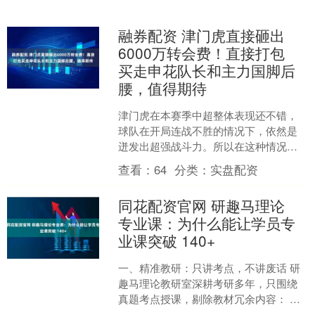
融券配资 津门虎直接砸出
6000万转会费！直接打包
买走申花队长和主力国脚后
腰，值得期待
津门虎在本赛季中超整体表现还不错，
球队在开局连战不胜的情况下，依然是
迸发出超强战斗力。所以在这种情况
下，津门虎依然是有保级希望。至于津
查看：
64
分类：
实盘配资
门虎直接砸出6000万转会....
同花配资官网 研趣马理论
专业课：为什么能让学员专
业课突破 140+
一、精准教研：只讲考点，不讲废话 研
趣马理论教研室深耕考研多年，只围绕
真题考点授课，剔除教材冗余内容： 马
原：重点讲哲学、政经核心逻辑，直击