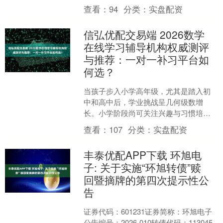
老年人多吃葡萄，可促进人体内部钠的
查看：
94
分类：
实盘配资
排出，对降低高血....
信弘优配交易端 2026数学
在线学习辅导机构权威测评
与推荐：一对一补习平台如
何选？
当孩子步入小学高年级，尤其是踏入初
中和高中后，学业挑战呈几何级数增
长。小学阶段尚可关注兴趣与习惯培
养，初中则面临学科分化与思维转型的
查看：
107
分类：
实盘配资
衔接压力，而高中，在新高考“....
丰泰优配APP下载 环旭电
子: 关于实施“环旭转债”赎
回暨摘牌的第四次提示性公
告
证券代码：601231证券简称：环旭电子
公告编号：2026-010转债代码：113045