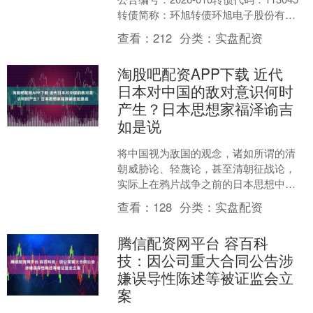
转债简称：环旭转债环旭电子股份有限
公司关于实施“环旭转债”赎回暨摘牌的
查看：
212
分类：
实盘配资
第....
淘股吧配资APP下载 近代
日本对中国的敌对意识何时
产生？日本思想家福泽谕吉
如是说
将中国视为敌国的观念，诸如所谓的清
朝威胁论、轻蔑论，甚至清朝征战论，
实际上在鸦片战争之前的日本思想中就
已悄然成形。可以追溯到日本思想家林
查看：
128
分类：
实盘配资
子平（1738年-179....
腾信配资网平台 容百科
技：因公司重大合同公告涉
嫌误导性陈述等被证监会立
案