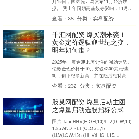
月15日，国家统计局发布11月经济数
据。 受上年同期高基数等影响，11月工
业、服务业、消费、投资等数据增速出
查看：
88
分类：
实盘配资
现波动下行....
千汇网配资 爆买潮来袭！
黄金定价逻辑迎世纪之变，
明年如何走？
2025年，黄金迎来历史性的强劲走势。
伦敦金现价格于10月突破4300美元/盎
司，创下纪录新高，并在随后维持高位
整固；全年以十年未见的陡峭升势，刷
查看：
232
分类：
实盘配资
新历史高点逾5....
股巢网配资 爆量启动主图
之爆量启动选股指标公式
图片 TJ:= HHV(HIGH,10)/LLV(LOW,10)
1.25 AND REF(CLOSE,1)
(LLV(LOW,15)+(HHV(HIGH,15....