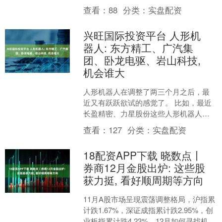
查看：
88
分类：
实盘配资
兴旺国际投资平台 人形机
器人: 东方精工、广汽集
团、卧龙电驱、岩山科技,
机会谁大
人形机器人在调整了两三个月之后，最
近又有跃跃欲试的感觉了。 比如，最近
长盈精密、力星股份这些人形机器人概
念股都出现异动。 那么，今天就来看
查看：
127
分类：
实盘配资
看，人形机器人中，经过....
18配资APP下载 晓数点丨
券商12月金股出炉: 这些股
获力挺, 看好顺周期等方向
11月A股市场呈现震荡调整格局，沪指累
计跌1.67%，深证成指累计跌2.95%，创
业板指累计跌4.23%。12月如何寻找机