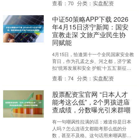
查看：
70
分类：
实盘配资
论述题考点；毛中特：....
中证50策略APP下载 2026
年4月15日济宁新闻：国安
宣教走深 文旅产业民生协
同赋能
4月15日，恰逢第十一个全民国家安全教
育日，作为孔孟之乡、河之都，济宁紧
扣“统筹发展和安全 护航‘十五五’新征
程”主题，在安全宣教、文旅复苏、产业
查看：
74
分类：
实盘配资
提质、民生保障....
股票配资宝官网 “日本人才
能考这么低”，2个男孩进庙
查成绩，分数曝光引来群嘲
有一句嘲讽性拉满的话：难道你是日本
人吗？怎么连语文都能考那么低的分
数，甚至不及格。这句话用来嘲讽那些