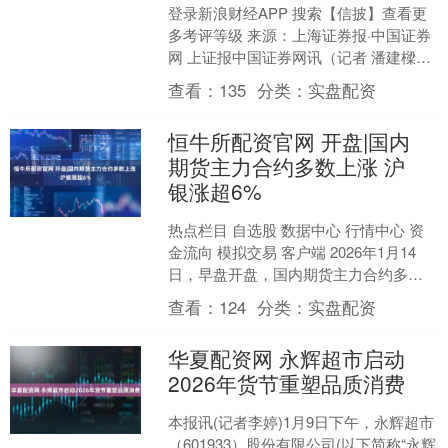
登录新浪财经APP 搜索【信披】查看更
多考评等级 来源：上海证券报·中国证券
网 上证报中国证券网讯（记者 潘建樑）
容百科技晚间公告，公司于2026年1月18
查看：
135
分类：
实盘配资
日收....
恒牛所配资官网 开盘|国内
期货主力合约多数上涨 沪
银涨超6%
热点栏目 自选股 数据中心 行情中心 资
金流向 模拟交易 客户端 2026年1月14
日，早盘开盘，国内期货主力合约多数
上涨，沪银涨超6%，燃料油涨超5%，沪
查看：
124
分类：
实盘配资
锡涨....
华夏配资网 永辉超市启动
2026年货节重塑品质消费
本报讯(记者李婷)1月9日下午，永辉超市
（601933）股份有限公司(以下简称“永辉