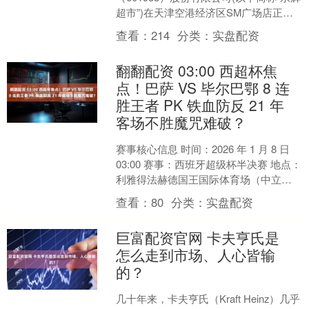
超市”)在天津空港经济区SM广场店正式
发布了2026年货节战略，本届年货节
查看：
214
分类：
实盘配资
以....
翻翻配资 03:00 西超杯焦
点！巴萨 VS 毕尔巴鄂 8 连
胜王者 PK 铁血防反 21 年
客场不胜魔咒难破？
赛事核心信息 时间：2026 年 1 月 8 日
03:00 赛事：西班牙超级杯半决赛 地点：
利雅得法赫德国王国际体育场（中立场
地） 焦点：卫冕冠军冲击决赛 V....
查看：
80
分类：
实盘配资
巨富配资官网 卡夫亨氏是
怎么走到市场、人心皆输
的？
几十年来，卡夫亨氏（Kraft Heinz）几乎