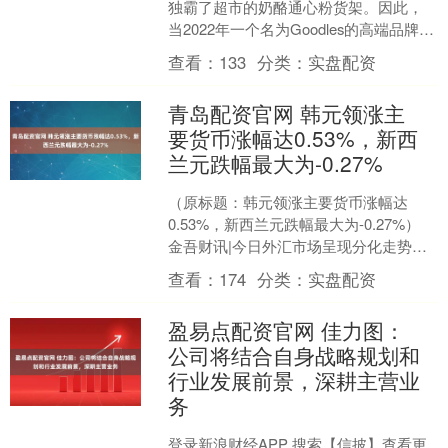
独霸了超市的奶酪通心粉货架。因此，
当2022年一个名为Goodles的高端品牌首
次登陆商店货架时，卡夫亨氏并没有....
查看：
133
分类：
实盘配资
青岛配资官网 韩元领涨主
要货币涨幅达0.53%，新西
兰元跌幅最大为-0.27%
（原标题：韩元领涨主要货币涨幅达
0.53%，新西兰元跌幅最大为-0.27%）
金吾财讯|今日外汇市场呈现分化走势，
韩元以0.53%的涨幅成为表现最佳货币，
查看：
174
分类：
实盘配资
日元和....
盈易点配资官网 佳力图：
公司将结合自身战略规划和
行业发展前景，深耕主营业
务
登录新浪财经APP 搜索【信披】查看更