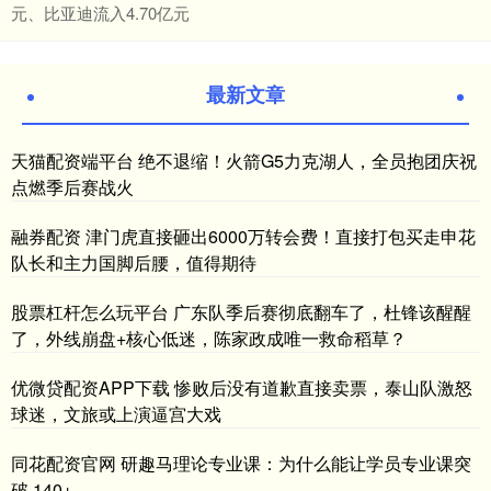
元、比亚迪流入4.70亿元
最新文章
天猫配资端平台 绝不退缩！火箭G5力克湖人，全员抱团庆祝
点燃季后赛战火
融券配资 津门虎直接砸出6000万转会费！直接打包买走申花
队长和主力国脚后腰，值得期待
股票杠杆怎么玩平台 广东队季后赛彻底翻车了，杜锋该醒醒
了，外线崩盘+核心低迷，陈家政成唯一救命稻草？
优微贷配资APP下载 惨败后没有道歉直接卖票，泰山队激怒
球迷，文旅或上演逼宫大戏
同花配资官网 研趣马理论专业课：为什么能让学员专业课突
破 140+