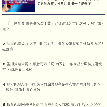
名最新发布，性价比高服务值得关注
​千汇网配资 爆买潮来袭！黄金定价逻辑迎世纪之变，明年如何
1
走？
​星星配资 老年大学也时兴游学！银发经济新项目亟待多方聚力
2
破困境
​盈通策略官网 金融教育宣传周·商圈行｜华商基金即将走进北
3
京华熙LIVE·五棵松
​锴安配资APP下载 为何竹编景观亭是生态旅游的理想设施？
4
【设计+建造】境道原竹
​股巢配资网APP下载 主力资金流入前20: 赛力斯流入10.04亿
5