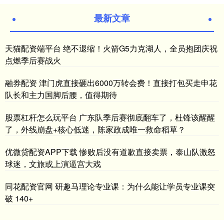
最新文章
天猫配资端平台 绝不退缩！火箭G5力克湖人，全员抱团庆祝
点燃季后赛战火
融券配资 津门虎直接砸出6000万转会费！直接打包买走申花
队长和主力国脚后腰，值得期待
股票杠杆怎么玩平台 广东队季后赛彻底翻车了，杜锋该醒醒
了，外线崩盘+核心低迷，陈家政成唯一救命稻草？
优微贷配资APP下载 惨败后没有道歉直接卖票，泰山队激怒
球迷，文旅或上演逼宫大戏
同花配资官网 研趣马理论专业课：为什么能让学员专业课突
破 140+