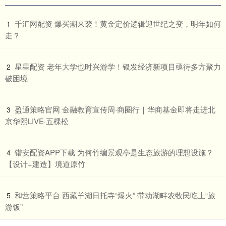
​千汇网配资 爆买潮来袭！黄金定价逻辑迎世纪之变，明年如何
1
走？
​星星配资 老年大学也时兴游学！银发经济新项目亟待多方聚力
2
破困境
​盈通策略官网 金融教育宣传周·商圈行｜华商基金即将走进北
3
京华熙LIVE·五棵松
​锴安配资APP下载 为何竹编景观亭是生态旅游的理想设施？
4
【设计+建造】境道原竹
​和营策略平台 西藏羊湖日托寺“爆火” 带动湖畔农牧民吃上“旅
5
游饭”