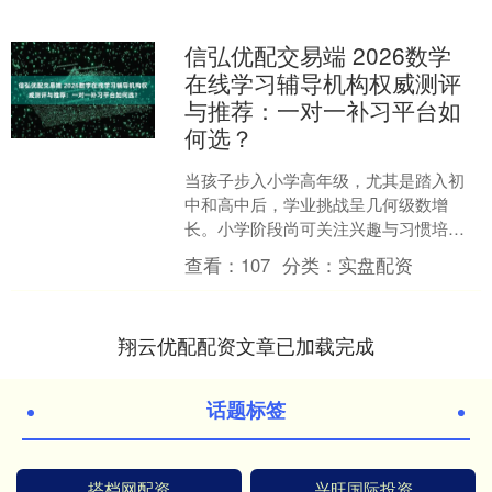
信弘优配交易端 2026数学
在线学习辅导机构权威测评
与推荐：一对一补习平台如
何选？
当孩子步入小学高年级，尤其是踏入初
中和高中后，学业挑战呈几何级数增
长。小学阶段尚可关注兴趣与习惯培
养，初中则面临学科分化与思维转型的
查看：
107
分类：
实盘配资
衔接压力，而高中，在新高考“....
翔云优配配资文章已加载完成
话题标签
搭档网配资
兴旺国际投资