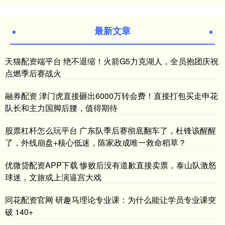
最新文章
天猫配资端平台 绝不退缩！火箭G5力克湖人，全员抱团庆祝
点燃季后赛战火
融券配资 津门虎直接砸出6000万转会费！直接打包买走申花
队长和主力国脚后腰，值得期待
股票杠杆怎么玩平台 广东队季后赛彻底翻车了，杜锋该醒醒
了，外线崩盘+核心低迷，陈家政成唯一救命稻草？
优微贷配资APP下载 惨败后没有道歉直接卖票，泰山队激怒
球迷，文旅或上演逼宫大戏
同花配资官网 研趣马理论专业课：为什么能让学员专业课突
破 140+