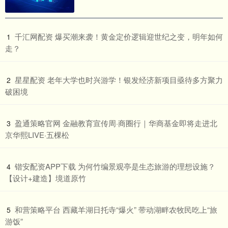
​千汇网配资 爆买潮来袭！黄金定价逻辑迎世纪之变，明年如何
1
走？
​星星配资 老年大学也时兴游学！银发经济新项目亟待多方聚力
2
破困境
​盈通策略官网 金融教育宣传周·商圈行｜华商基金即将走进北
3
京华熙LIVE·五棵松
​锴安配资APP下载 为何竹编景观亭是生态旅游的理想设施？
4
【设计+建造】境道原竹
​和营策略平台 西藏羊湖日托寺“爆火” 带动湖畔农牧民吃上“旅
5
游饭”