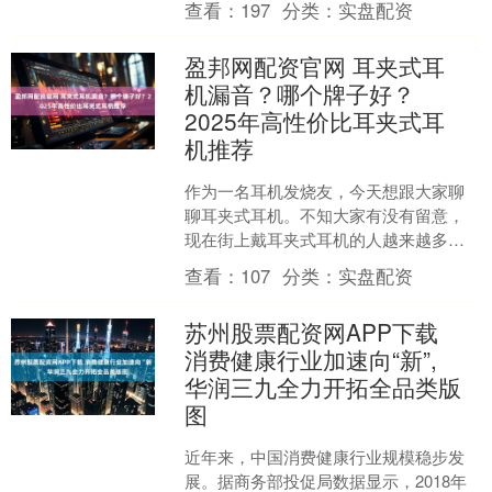
查看：
197
分类：
实盘配资
家！池池在这里祝大家....
盈邦网配资官网 耳夹式耳
机漏音？哪个牌子好？
2025年高性价比耳夹式耳
机推荐
作为一名耳机发烧友，今天想跟大家聊
聊耳夹式耳机。不知大家有没有留意，
现在街上戴耳夹式耳机的人越来越多
了。这类耳机和传统入耳式不一样，设
查看：
107
分类：
实盘配资
计轻盈，不会堵住耳道，能减....
苏州股票配资网APP下载
消费健康行业加速向“新”,
华润三九全力开拓全品类版
图
近年来，中国消费健康行业规模稳步发
展。据商务部投促局数据显示，2018年