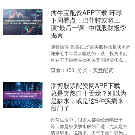
以来，我国推....
擒牛宝配资APP下载 环球
下周看点：巴菲特或将上
演“最后一课” 中概股财报季
揭幕
随着估值“高高在上”的美股科技板块本周
迎来近半年最大幅度的下跌，投资者们
将在下周继续寻找有关美国经济状况的
线索，以及等待与美国政府结束“停摆”有
查看：
153
分类：
实盘配资
关的任何好消息或....
淄博股票配资网APP下载
总是突然口干舌燥？别以为
是缺水，或是这5种疾病来
敲门了
日常生活中，很多人都会经历嘴巴干
燥，像是极度缺水般的不适，尤其是在
清晨醒来、说话多、天气干燥时更为明