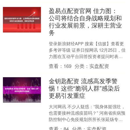
盈易点配资官网 佳力图：
公司将结合自身战略规划和
行业发展前景，深耕主营业
务
登录新浪财经APP 搜索【信披】查看更
多考评等级 证券日报网讯 12月25日，佳
力图在互动平台回答投资者提问时表
示，公司将结合自身战略规划和行业发
查看：
169
分类：
实盘配资
展前景，深耕主....
金钥匙配资 流感高发季警
惕！这些“脆弱人群”感染后
更易引发重症
大河网讯 不少人疑惑：“我身体挺强壮，
也需要接种流感疫苗吗？” 河南省疾病预
防控制中心免疫规划所所长张延炀专家
明确回应：6个月龄以上人群均推荐接种
查看：
84
分类：
实盘配资