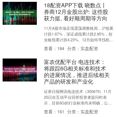
18配资APP下载 晓数点丨
券商12月金股出炉: 这些股
获力挺, 看好顺周期等方向
11月A股市场呈现震荡调整格局，沪指累
计跌1.67%，深证成指累计跌2.95%，创
业板指累计跌4.23%。12月如何寻找机
会？截至发稿，近10家券商公布了12
查看：
184
分类：
实盘配资
月....
富农优配平台 电连技术：
将跟踪6G相关标准和技术
的进展情况，推进后续相关
产品的研发和产业化
证券日报网讯电连技术（300679）11月
25日在互动平台回答投资者提问时表
示，目前6G的行业标准尚未明确，公司
将跟踪6G相关标准和技术的进展情况，
查看：
161
分类：
实盘配资
推进公司后续....