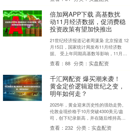
流感疫苗，因为....
倍加网APP下载 高基数扰
动11月经济数据，促消费稳
投资政策有望加快推出
21世纪经济报道记者周潇枭 北京报道 12
月15日，国家统计局发布11月经济数
据。 受上年同期高基数等影响，11月工
业、服务业、消费、投资等数据增速出
查看：
88
分类：
实盘配资
现波动下行....
千汇网配资 爆买潮来袭！
黄金定价逻辑迎世纪之变，
明年如何走？
2025年，黄金迎来历史性的强劲走势。
伦敦金现价格于10月突破4300美元/盎
司，创下纪录新高，并在随后维持高位
整固；全年以十年未见的陡峭升势，刷
查看：
232
分类：
实盘配资
新历史高点逾5....