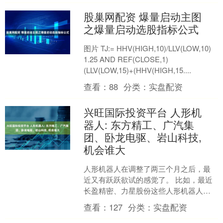
股巢网配资 爆量启动主图
之爆量启动选股指标公式
图片 TJ:= HHV(HIGH,10)/LLV(LOW,10)
1.25 AND REF(CLOSE,1)
(LLV(LOW,15)+(HHV(HIGH,15....
查看：
88
分类：
实盘配资
兴旺国际投资平台 人形机
器人: 东方精工、广汽集
团、卧龙电驱、岩山科技,
机会谁大
人形机器人在调整了两三个月之后，最
近又有跃跃欲试的感觉了。 比如，最近
长盈精密、力星股份这些人形机器人概
念股都出现异动。 那么，今天就来看
查看：
127
分类：
实盘配资
看，人形机器人中，经过....