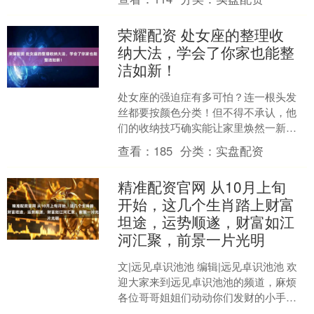
保驾护航。 宝....
荣耀配资 处女座的整理收
纳大法，学会了你家也能整
洁如新！
处女座的强迫症有多可怕？连一根头发
丝都要按颜色分类！但不得不承认，他
们的收纳技巧确实能让家里焕然一新。
今天就来偷师学艺，看看这些完美主义
查看：
185
分类：
实盘配资
者的收纳秘籍，让你的家也....
精准配资官网 从10月上旬
开始，这几个生肖踏上财富
坦途，运势顺遂，财富如江
河汇聚，前景一片光明
文|远见卓识池池 编辑|远见卓识池池 欢
迎大家来到远见卓识池池的频道，麻烦
各位哥哥姐姐们动动你们发财的小手点
点关注、点点赞、评论转发，谢谢大