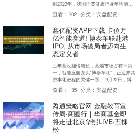
到2023年，我国消费健康行业年均增长
率均为7%。但随着居民健康管理意识的
查看：
202
分类：
实盘配资
不断提升，消费....
鑫亿配资APP下载 卡位万
亿智能赛道! 博泰车联赴港
IPO, 从市场破局者迈向生
态定义者
三年营收翻倍增长，高端市场占有率第
一，智能座舱龙头“博泰车联”，正迎来其
资本化进程的关键一跃。 9月22日，博泰
车联网科技（上海）股份有限公司（以
查看：
135
分类：
实盘配资
下简称“博泰车....
盈通策略官网 金融教育宣
传周·商圈行｜华商基金即
将走进北京华熙LIVE·五棵
松