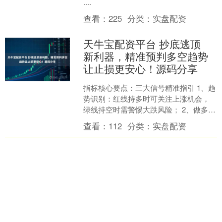
....
查看：
225
分类：
实盘配资
天牛宝配资平台 抄底逃顶
新利器，精准预判多空趋势
让止损更安心！源码分享
指标核心要点：三大信号精准指引 1、趋
势识别：红线持多时可关注上涨机会，
绿线持空时需警惕大跌风险； 2、做多信
号：当 “黄紫柱” 出现时，即为明确的做
查看：
112
分类：
实盘配资
多进场时机....
牛盈宝配资 “共振抓妖主升
浪”启动副图 选股指标公
式，共振擒牛胜率高
图片 打开今日头条查看图片详情 图片 打
开今日头条查看图片详情 图片 打开今日
头条查看图片详情 图片 打开今日头条查