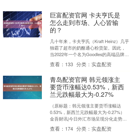
巨富配资官网 卡夫亨氏是
怎么走到市场、人心皆输
的？
几十年来，卡夫亨氏（Kraft Heinz）几乎
独霸了超市的奶酪通心粉货架。因此，
当2022年一个名为Goodles的高端品牌首
次登陆商店货架时，卡夫亨氏并没有....
查看：
133
分类：
实盘配资
青岛配资官网 韩元领涨主
要货币涨幅达0.53%，新西
兰元跌幅最大为-0.27%
（原标题：韩元领涨主要货币涨幅达
0.53%，新西兰元跌幅最大为-0.27%）
金吾财讯|今日外汇市场呈现分化走势，
韩元以0.53%的涨幅成为表现最佳货币，
查看：
174
分类：
实盘配资
日元和....