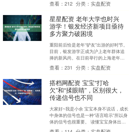
困局 —— 千篇一律的泡池、季节性客流
查看：
212
分类：
实盘配资
断层、体验单一....
星星配资 老年大学也时兴
游学！银发经济新项目亟待
多方聚力破困境
重阳前后恰是老年“驴友”出游的好时节。
目前，银发游学正成为沪上老年群体追
捧的新风尚。在日前举行的上海老年学
习课程展上，一些老年大学开发的银发
查看：
231
分类：
实盘配资
族游学课程特别吸引沪....
搭档网配资 宝宝“打哈
欠”和“揉眼睛”，区别很大，
传递信号也不同
大家好~我是小余 宝宝本身不说话，成长
中身体的信号也是一种“语言暗示”所以身
体的信号也很重要。 读懂宝宝身体出现
的信号，也能够更好的为宝宝成长发育
查看：
114
分类：
实盘配资