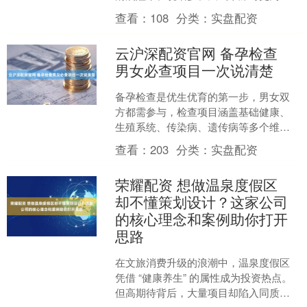
显。大多数人以为这是“水喝少了”的表
查看：
108
分类：
实盘配资
现，便匆匆喝几杯水应对，....
云沪深配资官网 备孕检查
男女必查项目一次说清楚
备孕检查是优生优育的第一步，男女双
方都需参与，检查项目涵盖基础健康、
生殖系统、传染病、遗传病等多个维
度。以下是2025年最新指南整理的男女
查看：
203
分类：
实盘配资
必查项目清单，一次说清....
荣耀配资 想做温泉度假区
却不懂策划设计？这家公司
的核心理念和案例助你打开
思路
在文旅消费升级的浪潮中，温泉度假区
凭借 “健康养生” 的属性成为投资热点。
但高期待背后，大量项目却陷入同质化