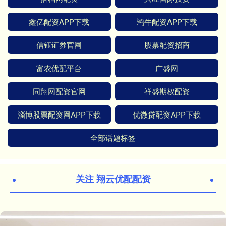
鑫亿配资APP下载
鸿牛配资APP下载
信钰证券官网
股票配资招商
富农优配平台
广盛网
同翔网配资官网
祥盛期权配资
淄博股票配资网APP下载
优微贷配资APP下载
全部话题标签
关注 翔云优配配资