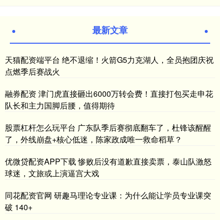
最新文章
天猫配资端平台 绝不退缩！火箭G5力克湖人，全员抱团庆祝
点燃季后赛战火
融券配资 津门虎直接砸出6000万转会费！直接打包买走申花
队长和主力国脚后腰，值得期待
股票杠杆怎么玩平台 广东队季后赛彻底翻车了，杜锋该醒醒
了，外线崩盘+核心低迷，陈家政成唯一救命稻草？
优微贷配资APP下载 惨败后没有道歉直接卖票，泰山队激怒
球迷，文旅或上演逼宫大戏
同花配资官网 研趣马理论专业课：为什么能让学员专业课突
破 140+