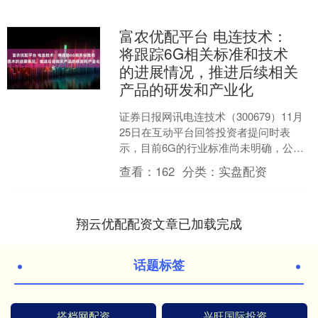
富农优配平台 电连技术：
将跟踪6G相关标准和技术
的进展情况，推进后续相关
产品的研发和产业化
证券日报网讯电连技术（300679）11月
25日在互动平台回答投资者提问时表
示，目前6G的行业标准尚未明确，公司
将跟踪6G相关标准和技术的进展情况，
查看：
162
分类：
实盘配资
推进公司后续....
翔云优配配资文章已加载完成
话题标签
搭档网配资
兴旺国际投资