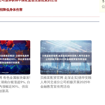
5
几招降低身体伤害
网 有色金属板块爆发!
贝格富配资官网 走深走实|德华安顾
 湖南白银涨超9%, 白
人寿河北省分公司积极开展2025年
内涨幅近90%、供应
金融教育宣传周活动
创新高