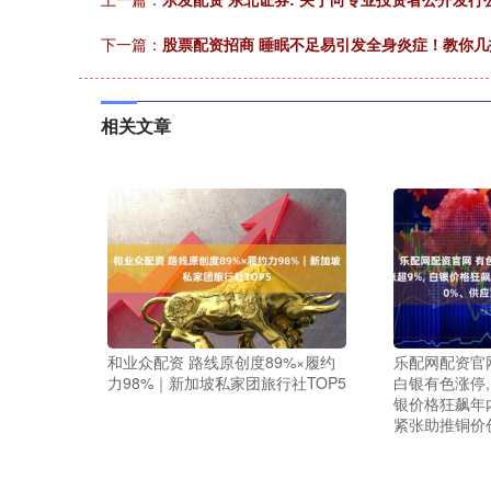
下一篇：
股票配资招商 睡眠不足易引发全身炎症！教你
相关文章
和业众配资 路线原创度89%×履约
乐配网配资官
力98%｜新加坡私家团旅行社TOP5
白银有色涨停,
银价格狂飙年
紧张助推铜价