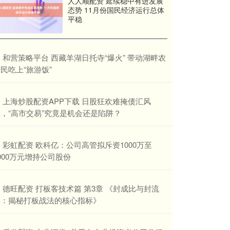
人人顺配资 延续稳中有进发展
态势 11月份国民经济运行总体
平稳
​和营策略平台 西藏羊湖日托寺“爆火” 带动湖畔农
民吃上“旅游饭”
​上海炒股配资APP下载 日股狂欢难掩债汇风
，“高市交易”究竟是机会还是陷阱？
​彩虹配资 欧科亿：公司高管拟斥资1000万至
000万元增持公司股份
​德旺配资 打板客技术篇 第3章 《封成比与封流
比：揭秘打板战法的核心指标》