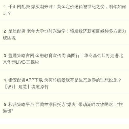
​千汇网配资 爆买潮来袭！黄金定价逻辑迎世纪之变，明年如何
1
走？
​星星配资 老年大学也时兴游学！银发经济新项目亟待多方聚力
2
破困境
​盈通策略官网 金融教育宣传周·商圈行｜华商基金即将走进北
3
京华熙LIVE·五棵松
​锴安配资APP下载 为何竹编景观亭是生态旅游的理想设施？
4
【设计+建造】境道原竹
​和营策略平台 西藏羊湖日托寺“爆火” 带动湖畔农牧民吃上“旅
5
游饭”