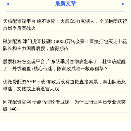
最新文章
天猫配资端平台 绝不退缩！火箭G5力克湖人，全员抱团庆祝
点燃季后赛战火
融券配资 津门虎直接砸出6000万转会费！直接打包买走申花
队长和主力国脚后腰，值得期待
股票杠杆怎么玩平台 广东队季后赛彻底翻车了，杜锋该醒醒
了，外线崩盘+核心低迷，陈家政成唯一救命稻草？
优微贷配资APP下载 惨败后没有道歉直接卖票，泰山队激怒
球迷，文旅或上演逼宫大戏
同花配资官网 研趣马理论专业课：为什么能让学员专业课突
破 140+